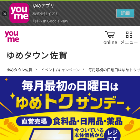
ゆめアプ‪リ‬
詳細
株式会社イズミ
無料 - In Google Play
online
ゆめタウン佐賀
イベント/キャンペーン
毎月最初の日曜日はゆめトクサ