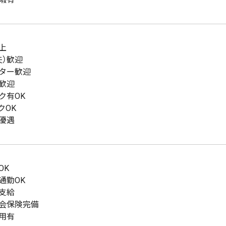
上
夫）歓迎
ター歓迎
歓迎
ク有OK
クOK
優遇
OK
通勤OK
支給
会保険完備
用有