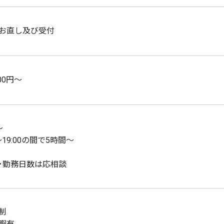
お直し及び受付
00円～
～
0～19:00の間で5時間～
･勤務日数は応相談
制
暇有