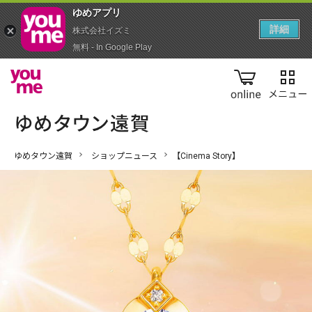
ゆめアプ‪リ‬
詳細
株式会社イズミ
無料 - In Google Play
online
ゆめタウン遠賀
ショップニュース
【Cinema Story】