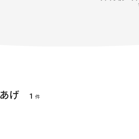
あげ
1
件