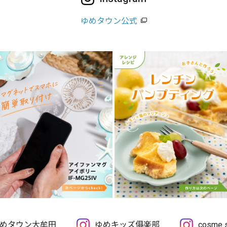
ゆめタウン公式
めタウン大牟田
ゆめキッズ俱楽部
cosme