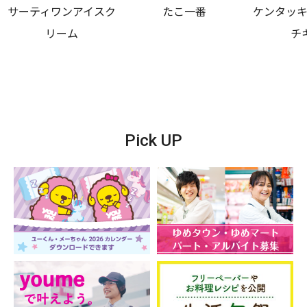
サーティワンアイスク
たこ一番
ケンタッ
リーム
チ
Pick UP