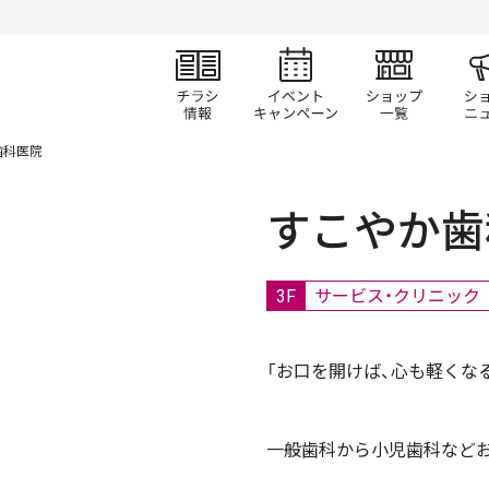
チラシ情報
イベント/キャン
ショ
歯科医院
すこやか歯
3F
サービス・クリニック
「お口を開けば、心も軽くな
一般歯科から小児歯科など