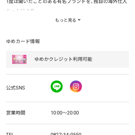
1度は聞いたことのある有名ブランドを、独自の海外仕入
ルートにより
ルイヴィトン、エルメス、プラダ、グッチ、コーチ、モンク
もっと見る
レールなどの一流ブランド品を輸入。
南岩国店では、バッグ、財布、アクセサリー、ファッション
ゆめカード情報
衣料･雑貨、フレグランスを取り揃えております。
是非、お気軽にお立ち寄りください。
ゆめか
クレジット
利用可能
また、店頭外商品のお取り寄せも承っておりますので、
LINE
Instagram
公式SNS
こちらもお気軽にお申し付けください。
取扱商品
営業時間
10:00～20:00
バッグ/財布･小物/レディース衣料/メンズ衣料/ファッシ
ョン雑貨/フレグランス
TEL
0827-34-0550