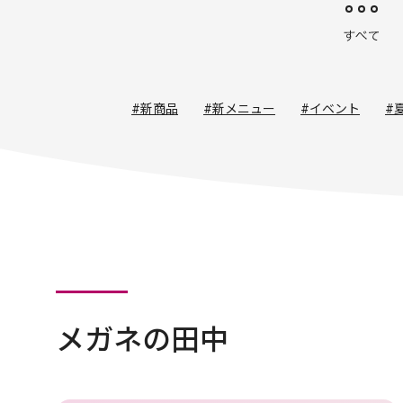
#新商品
#新メニュー
#イベント
#
メガネの田中