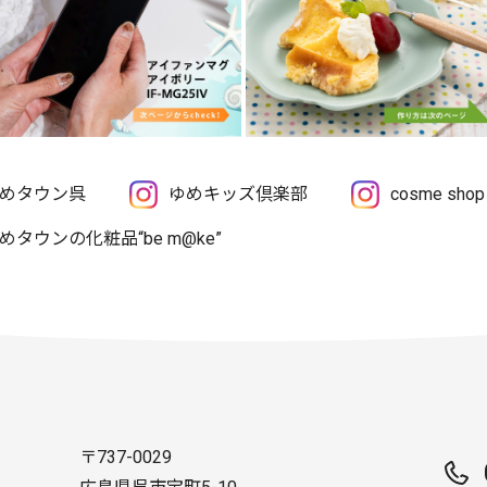
めタウン呉
ゆめキッズ倶楽部
cosme sh
めタウンの化粧品“be m@ke”
〒737-0029