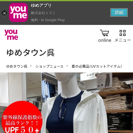
ゆめアプ‪リ‬
詳細
株式会社イズミ
無料 - In Google Play
online
ゆめタウン呉
ショップニュース
夏の必需品！UVカットアイテム！