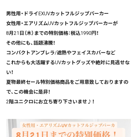
男性用・ドライ
EXUV
カットフルジップパーカー
女性用・エアリズム
UV
カットフルジップパーカーが
8
月
21
日（木）までの特別価格：税込
1990
円！
その他にも、話題沸騰！
コンパクトアンブレラ
/
遮熱やフェイスカバーなど
これからも大活躍する
UV
カットグッズや絶対に見逃せな
い！
夏物最終セール特別価格商品をご用意致しておりますの
で、この機会に是非！
2
階ユニクロにお立ち寄り下さいませ♪！