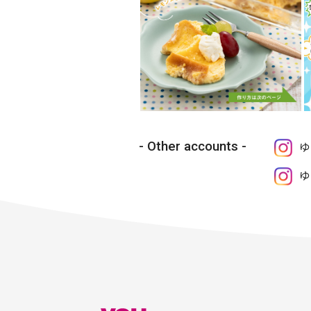
Other accounts
ゆ
ゆ