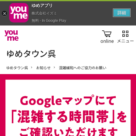
ゆめアプ‪リ‬
詳細
株式会社イズミ
無料 - In Google Play
online
ゆめタウン呉
お知らせ
混雑緩和へのご協力のお願い