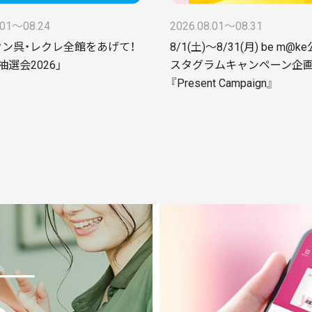
.01〜08.24
2026.08.01〜08.31
ン呉・レクレ全館をあげて！
8/1(土)～8/31(月) be m@
抽選会2026」
スタグラムキャンペーン企
『Present Campaign』