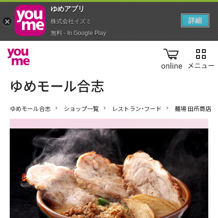
ゆめアプ‪リ‬
詳細
株式会社イズミ
無料 - In Google Play
online
ゆめモール合志
ショップ一覧
レストラン・フード
麺場 田所商店