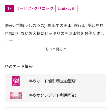
1F
サービス・クリニック
印章・印刷
象牙、牛角(うしのつの)、黒水牛の実印、銀行印、認印を無
料鑑定行ないお客様にピッタリの開運印鑑をお作り致し
ます。
又、お買物の間にできあがるカラフルなおしゃれはんこ
もっと見る
は、お子様の銀行印やプレゼントにおすすめです。
その他ゴム印、シャチハタネームペン、表札、念珠、かおり
ゆめカード情報
線香など様々な商品を取りそろえております。
ゆめカード
値引積立
加盟店
取扱商品
ゆめか
クレジット
利用可能
線香/念珠/文具/印刷/印章/シャチハタ製品/印鑑/表札/タ
ニエバ製品/ゴム印/サンビー製品/のし袋