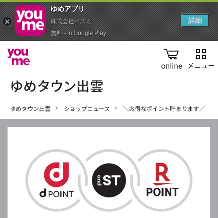
ゆめアプ‪リ‬
詳細
株式会社イズミ
無料 - In Google Play
online
ゆめタウン出雲
ショップニュース
＼お得なポイント貯まります／