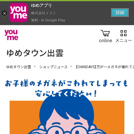
ゆめアプ‪リ‬
詳細
株式会社イズミ
無料 - In Google Play
online
ゆめタウン出雲
ショップニュース
【OWNDAYS】万が一メガネが壊れてし