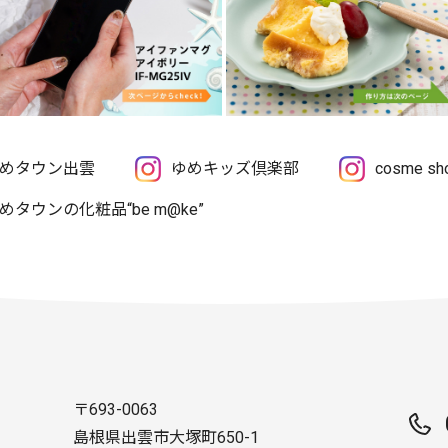
めタウン出雲
ゆめキッズ倶楽部
cosme 
めタウンの化粧品“be m@ke”
〒693-0063
島根県出雲市大塚町650-1