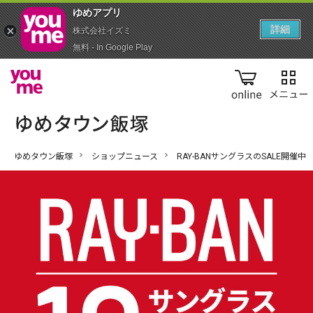
ゆめアプ‪リ‬
詳細
株式会社イズミ
無料 - In Google Play
online
ゆめタウン飯塚
ショップニュース
RAY-BANサングラスのSALE開催中