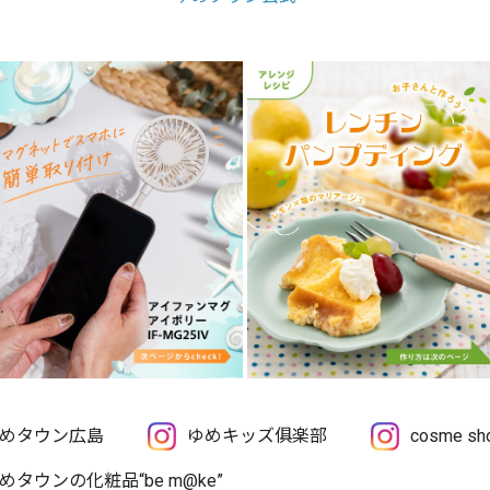
めタウン広島
ゆめキッズ俱楽部
cosme 
めタウンの化粧品“be m@ke”