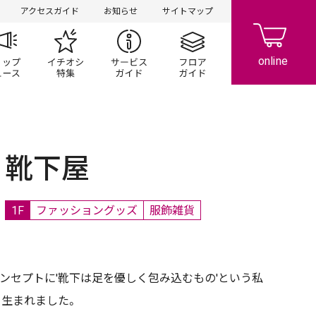
アクセスガイド
お知らせ
サイトマップ
ペーン
ップ一覧
ショップニュース
イチオシ特集
サービスガイド
フロアガイド
靴下屋
1F
ファッショングッズ
服飾雑貨
コンセプトに'靴下は足を優しく包み込むもの'という私
て生まれました。