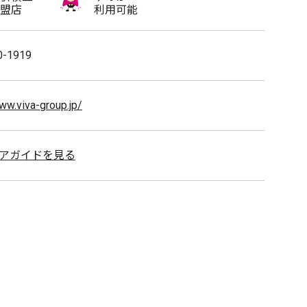
盟店
利用可能
0-1919
www.viva-group.jp/
アガイドを見る