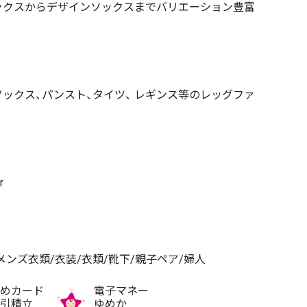
ックスからデザインソックスまでバリエーション豊富
ソックス、パンスト、タイツ、 レギンス等のレッグファ
r
メンズ衣類/衣装/衣類/靴下/親子ペア/婦人
めカード
電子マネー
引積立
ゆめか