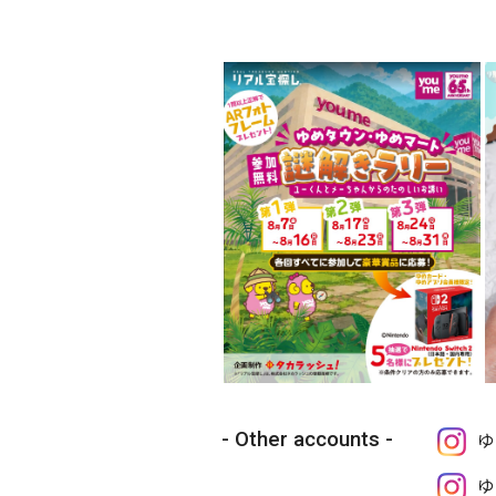
Other accounts
ゆ
ゆ