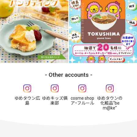
Other accounts
ゆめタウン広
ゆめキッズ俱
cosme shop
ゆめタウンの
島
楽部
ア・フルール
化粧品“be
m@ke”