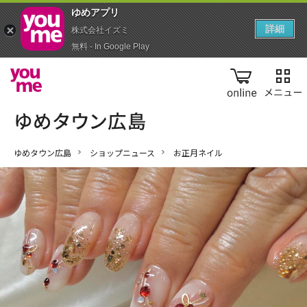
ゆめアプ‪リ‬
詳細
株式会社イズミ
無料 - In Google Play
online
ゆめタウン広島
ショップニュース
お正月ネイル