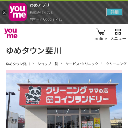
ゆめアプ‪リ‬
詳細
株式会社イズミ
無料 - In Google Play
online
ゆめタウン斐川
ショップ一覧
サービス・クリニック
クリーニング 