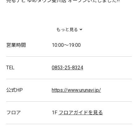
売るナビ ゆめタウン斐川店 オープンいたしました!!
高価買取金額と買取品目の地域No.1店を目指します。
もっと見る
皆様のご来店をスタッフ一同お待ちしております。
営業時間
10:00～19:00
「これ、売れるのかな?」
そう思ったら、まずは売るナビまでお持ちくださいませ。
TEL
0853-25-8324
取扱商品
公式HP
https://www.urunavi.jp/
貴金属/金･銀･プラチナ/アクセサリー/ダイヤモンド/色
石ジュエリー/時計/ブランド品/バッグ/小物/切手/商品
フロア
1F
フロアガイドを見る
券/金券/株主優待券/テレホンカード/古銭/外国銭/記念
硬貨/メダル/カメラ/ブランド食器/万年筆等 ブランド文