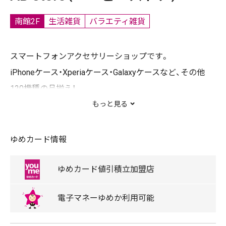
南館2F
生活雑貨
バラエティ雑貨
スマートフォンアクセサリーショップです。
iPhoneケース・Xperiaケース・Galaxyケースなど、その他
120機種の品揃え！
商品数10,000点以上、あなただけのオンリーワンケース
もっと見る
を！
ゆめカード情報
【主な取扱商品】
スマートフォンケース フィルム イヤフォン 充電器
ゆめカード
値引積立
加盟店
電子マネー
ゆめか
利用可能