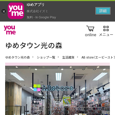
ゆめアプ‪リ‬
詳細
株式会社イズミ
無料 - In Google Play
online
ゆめタウン光の森
ショップ一覧
生活雑貨
AB store（エービースト