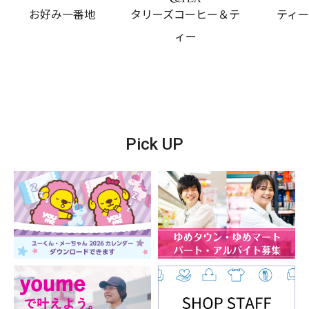
お好み一番地
タリーズコーヒー＆テ
ティ
ィー
Pick UP