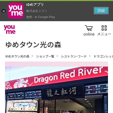
ゆめアプ‪リ‬
詳細
株式会社イズミ
無料 - In Google Play
online
ゆめタウン光の森
ショップ一覧
レストラン・フード
ドラゴンレッ