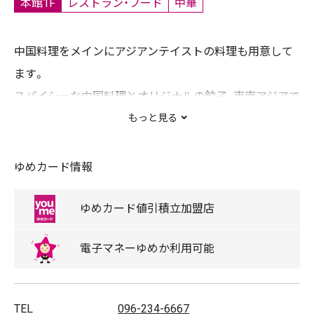
本館1F
レストラン・フード
中華
中国料理をメインにアジアンテイストの料理も用意して
ます。
スパイシーな中国料理とオリジナルの餃子、東南アジアで
食される米粉の麺フォーを使った料理を御賞味くださ
もっと見る
い。
ゆめカード情報
【主な取扱商品】
2色のドラゴン餃子、担々麺
ゆめカード
値引積立
加盟店
電子マネー
ゆめか
利用可能
取扱商品
ウーロン茶/エビチリ/エビマヨ/お子様メニュー/チャー
TEL
096-234-6667
ハン/麺類/ラーメン/担々麺/中国茶