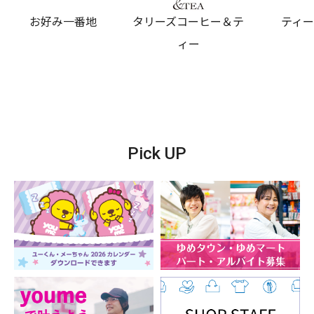
お好み一番地
タリーズコーヒー＆テ
ティ
ィー
Pick UP