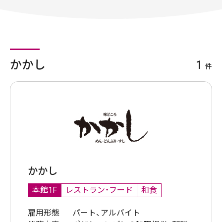
かかし
1
件
かかし
本館1F
レストラン・フード
和食
雇用形態
パート、アルバイト