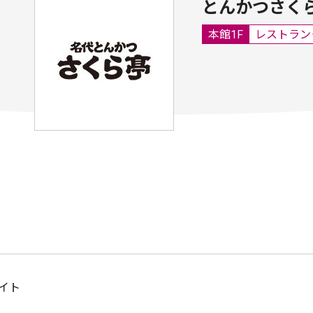
とんかつさく
本館1F
レストラン
イト