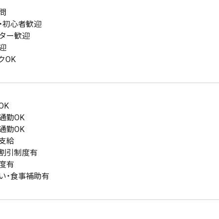
問
・初心者歓迎
ター歓迎
迎
クOK
OK
通勤OK
通勤OK
支給
割引制度有
度有
い・食事補助有