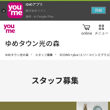
ゆめアプ‪リ‬
詳細
株式会社イズミ
無料 - In Google Play
online
ゆめタウン光の森
スタッフ募集
3COINS＋plus（スリーコインズプラス
スタッフ募集