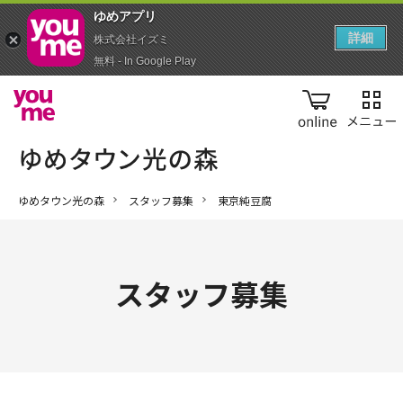
ゆめアプ‪リ‬
詳細
株式会社イズミ
無料 - In Google Play
online
ゆめタウン光の森
スタッフ募集
東京純豆腐
スタッフ募集