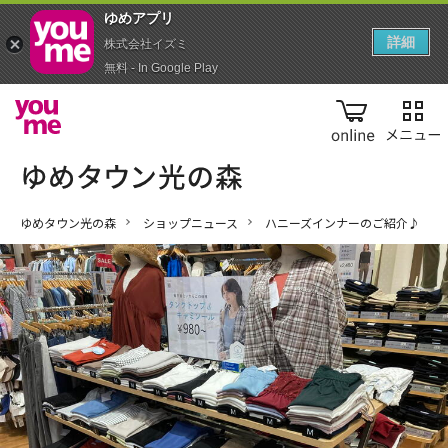
ゆめアプ‪リ‬
詳細
株式会社イズミ
無料 - In Google Play
online
ゆめタウン光の森
ショップニュース
ハニーズインナーのご紹介♪