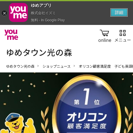
ゆめアプ‪リ‬
詳細
株式会社イズミ
無料 - In Google Play
online
ゆめタウン光の森
ショップニュース
オリコン顧客満足度 子ども英語