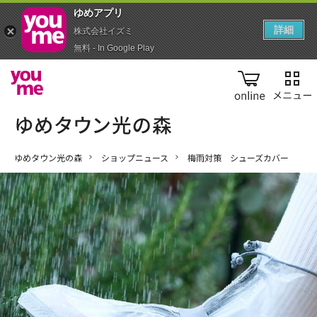
ゆめアプ‪リ‬
詳細
株式会社イズミ
無料 - In Google Play
online
ゆめタウン光の森
ショップニュース
梅雨対策 シューズカバー