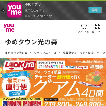
ゆめアプ‪リ‬
詳細
株式会社イズミ
無料 - In Google Play
online
ゆめタウン光の森
ショップニュース
福岡発ティーウェイ航空チャータ