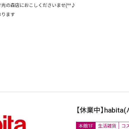
光の森店におこしくださいませ(^^♪
おります
【休業中】habita
本館1F
生活雑貨
コ