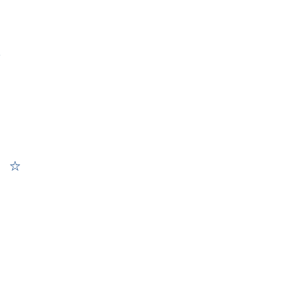
☆
） ☆