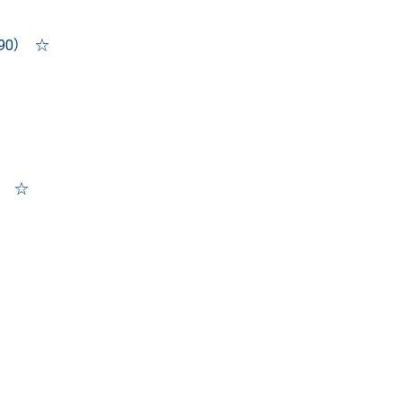
0） ☆
） ☆