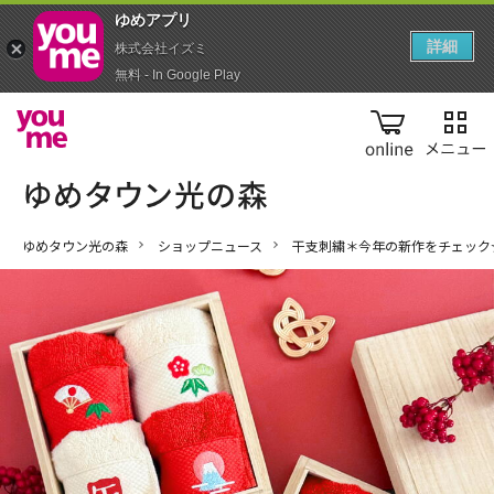
ゆめアプ‪リ‬
詳細
株式会社イズミ
無料 - In Google Play
online
ゆめタウン光の森
ショップニュース
干支刺繍＊今年の新作をチェック