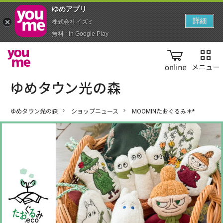
ゆめアプ‪リ‬
詳細
株式会社イズミ
無料 - In Google Play
online
ゆめタウン光の森
ショップニュース
MOOMINたおぐるみ＊*