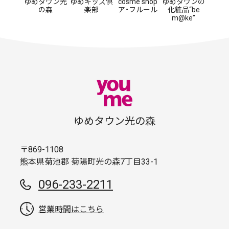
ゆめタウン光
ゆめキッズ倶
cosme shop
ゆめタウンの
の森
楽部
ア・フルール
化粧品“be
m@ke”
ゆめタウン光の森
〒869-1108
熊本県菊池郡 菊陽町光の森7丁目33-1
096-233-2211
営業時間はこちら