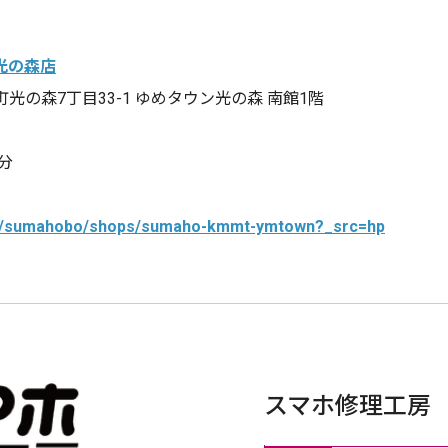
光の森店
町光の森7丁目33-1 ゆめタウン光の森 南館1階
分
jp/a/sumahobo/shops/sumaho-kmmt-ymtown?_src=hp
スマホ修理工房