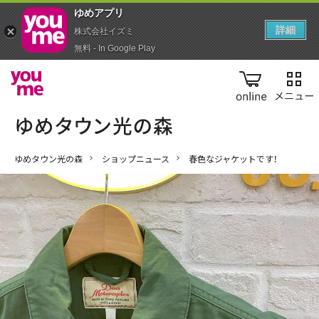
ゆめアプ‪リ‬
詳細
株式会社イズミ
無料 - In Google Play
online
ゆめタウン光の森
ショップニュース
春色なジャケットです！