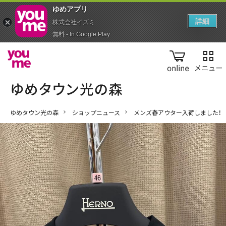
ゆめアプ‪リ‬
詳細
株式会社イズミ
無料 - In Google Play
online
ゆめタウン光の森
ショップニュース
メンズ春アウター入荷しました！