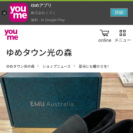
ゆめアプ‪リ‬
詳細
株式会社イズミ
無料 - In Google Play
online
ゆめタウン光の森
ショップニュース
足元にも暖かさを！