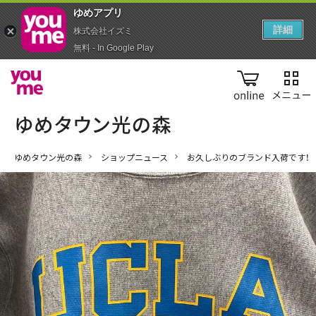
ゆめアプ‪リ‬
詳細
株式会社イズミ
無料 - In Google Play
online
ゆめタウン光の森
ショップニュース
お久しぶりのブランド入荷です！