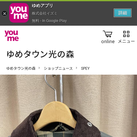
ゆめアプ‪リ‬
詳細
株式会社イズミ
無料 - In Google Play
online
ゆめタウン光の森
ショップニュース
SPEY