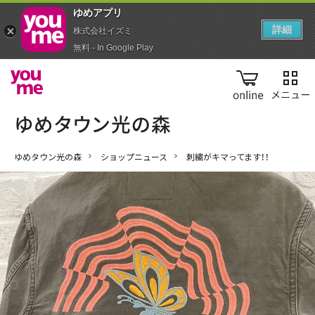
ゆめアプ‪リ‬
詳細
株式会社イズミ
無料 - In Google Play
online
ゆめタウン光の森
ショップニュース
刺繍がキマってます！！