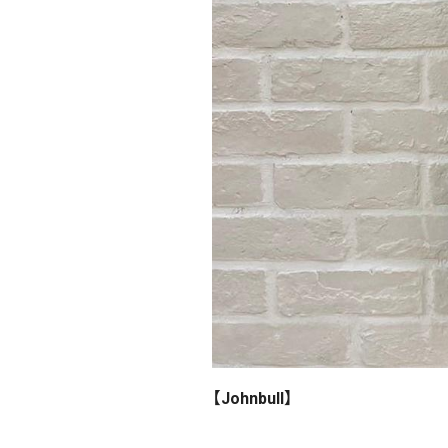
【Johnbull】