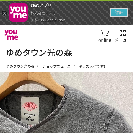
ゆめアプ‪リ‬
詳細
株式会社イズミ
無料 - In Google Play
online
ゆめタウン光の森
ショップニュース
キッズ入荷です！