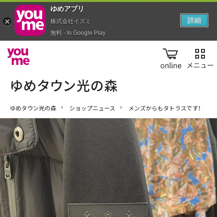
ゆめアプ‪リ‬
詳細
株式会社イズミ
無料 - In Google Play
online
ゆめタウン光の森
ショップニュース
メンズからもタトラスです！