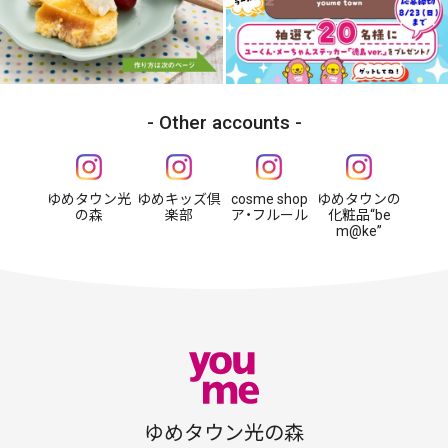
Other accounts
ゆめタウン光
ゆめキッズ倶
cosme shop
ゆめタウンの
の森
楽部
ア・フルール
化粧品“be
m@ke”
ゆめタウン光の森