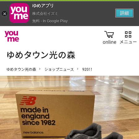
ゆめアプ‪リ‬
詳細
株式会社イズミ
無料 - In Google Play
online
ゆめタウン光の森
ショップニュース
920！！