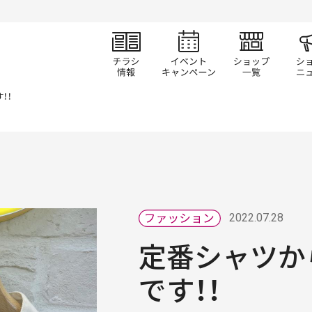
チラシ情報
イベント/キャン
ショ
！！
2022.07.28
定番シャツか
です！！