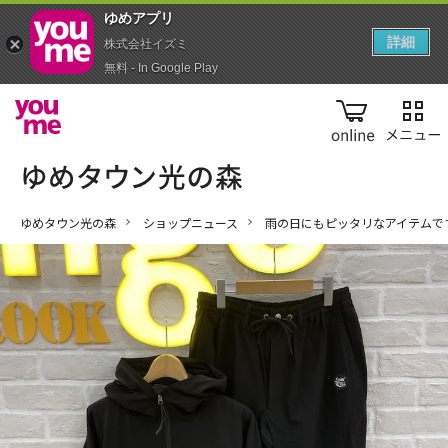
ゆめアプ‪リ‬
詳細
株式会社イズミ
無料 - In Google Play
online
ゆめタウン光の森
ショップニュース
雨の日にもピッタリなアイテムです