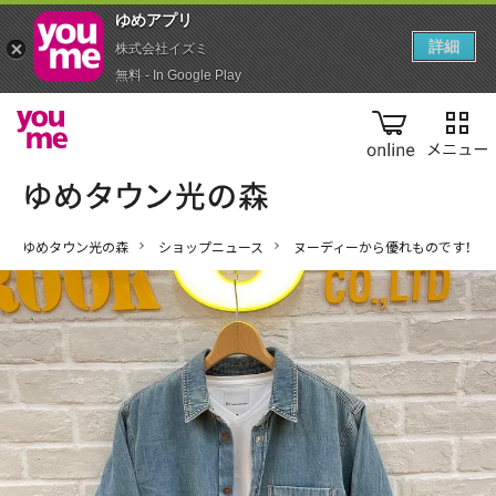
ゆめアプ‪リ‬
詳細
株式会社イズミ
無料 - In Google Play
online
ゆめタウン光の森
ショップニュース
ヌーディーから優れものです！